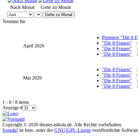
Nach Monat
Gehe zu Monat
Gehe zu Monat
Termine für
Premiere "Die 8 F
"Die 8 Frauen"
:
April 2026
"Die 8 Frauen"
:
"Die 8 Frauen"
:
"Die 8 Frauen"
:
"Die 8 Frauen"
:
Mai 2026
"Die 8 Frauen"
:
"Die 8 Frauen"
:
Limite der Paginierungsliste
1 - 8 / 8 items
Anzeige #
Copyright © 2026 theater-nikola.de. Alle Rechte vorbehalten.
Joomla!
ist freie, unter der
GNU/GPL-Lizenz
veröffentlichte Softwar