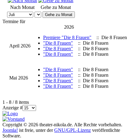
Nach Monat
Gehe zu Monat
Gehe zu Monat
Termine für
2026
Premiere "Die 8 Frauen"
:: Die 8 Frauen
"Die 8 Frauen"
:: Die 8 Frauen
April 2026
"Die 8 Frauen"
:: Die 8 Frauen
"Die 8 Frauen"
:: Die 8 Frauen
"Die 8 Frauen"
:: Die 8 Frauen
"Die 8 Frauen"
:: Die 8 Frauen
Mai 2026
"Die 8 Frauen"
:: Die 8 Frauen
"Die 8 Frauen"
:: Die 8 Frauen
Limite der Paginierungsliste
1 - 8 / 8 items
Anzeige #
Copyright © 2026 theater-nikola.de. Alle Rechte vorbehalten.
Joomla!
ist freie, unter der
GNU/GPL-Lizenz
veröffentlichte
Software.