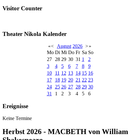
Visitor Counter
Theater Nikola Kalender
«
<
August
2026
>
»
Mo
Di
Mi
Do
Fr
Sa
So
27
28
29
30
31
1
2
3
4
5
6
7
8
9
10
11
12
13
14
15
16
17
18
19
20
21
22
23
24
25
26
27
28
29
30
31
1
2
3
4
5
6
Ereignisse
Keine Termine
Herbst 2026 - MACBETH von William