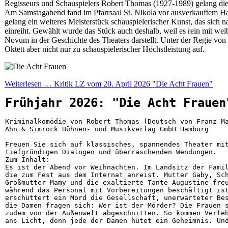
Regisseurs und Schauspielers Robert Thomas (1927-1989) gelang die
Am Samstagabend fand im Pfarrsaal St. Nikola vor ausverkauftem Ha
gelang ein weiteres Meisterstück schauspielerischer Kunst, das sich na
einreiht. Gewählt wurde das Stück auch deshalb, weil es rein mit weib
Novum in der Geschichte des Theaters darstellt. Unter der Regie von
Oktett aber nicht nur zu schauspielerischer Höchstleistung auf.
Weiterlesen … Kritik LZ vom 20. April 2026 "Die Acht Frauen"
Frühjahr 2026: "Die Acht Frauen
Kriminalkomödie von Robert Thomas (Deutsch von Franz Ma
Ahn & Simrock Bühnen- und Musikverlag GmbH Hamburg
Freuen Sie sich auf klassisches, spannendes Theater mi
tiefgründigen Dialogen und überraschenden Wendungen.
Zum Inhalt: 
Es ist der Abend vor Weihnachten. Im Landsitz der Fami
die zum Fest aus dem Internat anreist. Mutter Gaby, Sc
Großmutter Mamy und die exaltierte Tante Augustine fre
während das Personal mit Vorbereitungen beschäftigt is
erschüttert ein Mord die Gesellschaft, unerwarteter Be
die Damen fragen sich: Wer ist der Mörder? Die Frauen 
zudem von der Außenwelt abgeschnitten. So kommen Verfe
ans Licht, denn jede der Damen hütet ein Geheimnis. Un