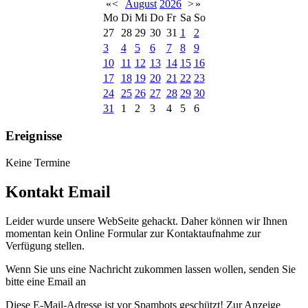
«
<
August
2026
>
»
Mo
Di
Mi
Do
Fr
Sa
So
27
28
29
30
31
1
2
3
4
5
6
7
8
9
10
11
12
13
14
15
16
17
18
19
20
21
22
23
24
25
26
27
28
29
30
31
1
2
3
4
5
6
Ereignisse
Keine Termine
Kontakt Email
Leider wurde unsere WebSeite gehackt. Daher können wir Ihnen
momentan kein Online Formular zur Kontaktaufnahme zur
Verfügung stellen.
Wenn Sie uns eine Nachricht zukommen lassen wollen, senden Sie
bitte eine Email an
Diese E-Mail-Adresse ist vor Spambots geschützt! Zur Anzeige