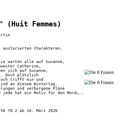
" (Huit Femmes)
rtin

t austarierten Charakteren, 
lie warten alle auf Susanne,
hwester Catherine, 
uen sich auf Susanne, 
t. Doch plötzlich 
such trifft ein und 
sind an diesem Wintertag 
hlungen und verborgene Pläne 
d jede hat ein Motiv für den Mord…..
 56 78 2 ab 16. März 2026