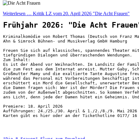
Weiterlesen … Kritik LZ vom 20. April 2026 "Die Acht Frauen"
Frühjahr 2026: "Die Acht Frauen
Kriminalkomödie von Robert Thomas (Deutsch von Franz Ma
Ahn & Simrock Bühnen- und Musikverlag GmbH Hamburg
Freuen Sie sich auf klassisches, spannendes Theater mi
tiefgründigen Dialogen und überraschenden Wendungen.
Zum Inhalt: 
Es ist der Abend vor Weihnachten. Im Landsitz der Fami
die zum Fest aus dem Internat anreist. Mutter Gaby, Sc
Großmutter Mamy und die exaltierte Tante Augustine fre
während das Personal mit Vorbereitungen beschäftigt is
erschüttert ein Mord die Gesellschaft, unerwarteter Be
die Damen fragen sich: Wer ist der Mörder? Die Frauen 
zudem von der Außenwelt abgeschnitten. So kommen Verfe
ans Licht, denn jede der Damen hütet ein Geheimnis. Un
Premiere: 18. April 2026

Aufführungen: 24./25./30. April & 1./2./8./9. Mai 2026

Karten gibt es hier oder an der Tickethotline 0177/ 16
"Die 8 Frauen" Flyer zum Download