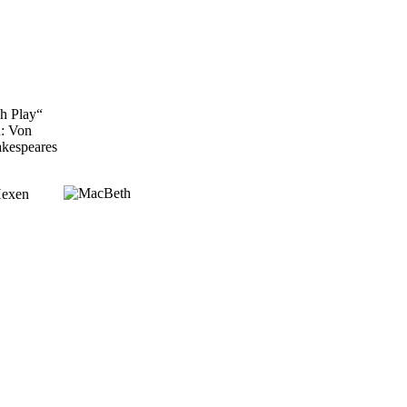
sh Play“
n: Von
akespeares
Hexen