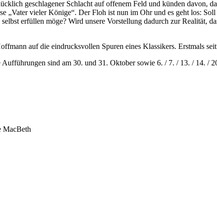
klich geschlagener Schlacht auf offenem Feld und künden davon, dass i
osse „Vater vieler Könige“. Der Floh ist nun im Ohr und es geht los: S
selbst erfüllen möge? Wird unsere Vorstellung dadurch zur Realität, da
ffmann auf die eindrucksvollen Spuren eines Klassikers. Erstmals seit
fführungen sind am 30. und 31. Oktober sowie 6. / 7. / 13. / 14. / 2