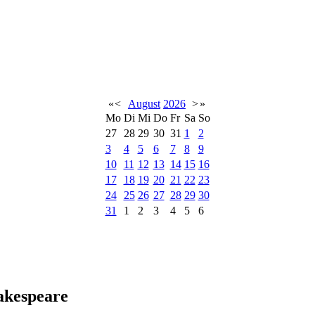
«
<
August
2026
>
»
Mo
Di
Mi
Do
Fr
Sa
So
27
28
29
30
31
1
2
3
4
5
6
7
8
9
10
11
12
13
14
15
16
17
18
19
20
21
22
23
24
25
26
27
28
29
30
31
1
2
3
4
5
6
akespeare