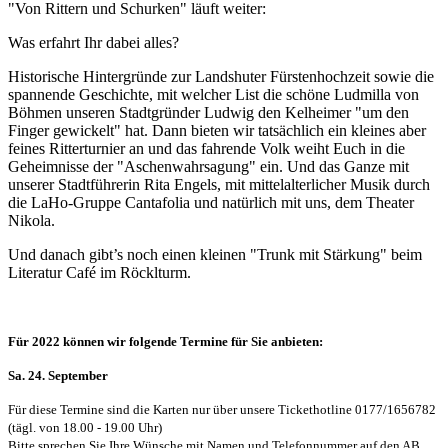
"Von Rittern und Schurken" läuft weiter:
Was erfahrt Ihr dabei alles?
Historische Hintergründe zur Landshuter Fürstenhochzeit sowie die
spannende Geschichte, mit welcher List die schöne Ludmilla von
Böhmen unseren Stadtgründer Ludwig den Kelheimer "um den
Finger gewickelt" hat. Dann bieten wir tatsächlich ein kleines aber
feines Ritterturnier an und das fahrende Volk weiht Euch in die
Geheimnisse der "Aschenwahrsagung" ein. Und das Ganze mit
unserer Stadtführerin Rita Engels, mit mittelalterlicher Musik durch
die LaHo-Gruppe Cantafolia und natürlich mit uns, dem Theater
Nikola.
Und danach gibt’s noch einen kleinen "Trunk mit Stärkung" beim
Literatur Café im Röcklturm.
Für 2022 können wir folgende Termine für Sie anbieten:
Sa. 24. September
Für diese Termine sind die Karten nur über unsere Tickethotline 0177/1656782
(tägl. von 18.00 - 19.00 Uhr)
Bitte sprechen Sie Ihre Wünsche mit Namen und Telefonnummer auf den AB.