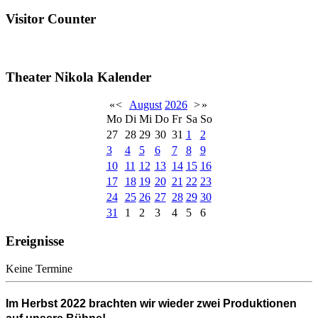
Visitor Counter
Theater Nikola Kalender
«
<
August
2026
>
»
Mo
Di
Mi
Do
Fr
Sa
So
27
28
29
30
31
1
2
3
4
5
6
7
8
9
10
11
12
13
14
15
16
17
18
19
20
21
22
23
24
25
26
27
28
29
30
31
1
2
3
4
5
6
Ereignisse
Keine Termine
Im
Herbst 2022
brachten wir wieder
zwei Produktionen