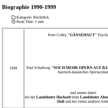
Biographie 1990-1999
Kategorie:
Rückblick
Read Time: 1 min
Peter Colley
"GÄNSEHAUT"
Psycho
Paul Schallweg
"NOCH MEHR OPERN AUF B
1999
bayrisch-klassisches Spectaculu
und immer dabei:
bei der
Landshuter Hochzeit
beim
Landshuter Alsta
Dult
und bei vielen anderen Anlä