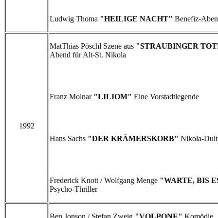
Ludwig Thoma
"HEILIGE NACHT"
Benefiz-Abend
MatThias Pöschl Szene aus
"STRAUBINGER TO
Abend für Alt-St. Nikola
Franz Molnar
"LILIOM"
Eine Vorstadtlegende
1992
Hans Sachs
"DER KRÄMERSKORB"
Nikola-Dult
Frederick Knott / Wolfgang Menge
"WARTE, BIS E
Psycho-Thriller
Ben Jonson / Stefan Zweig
"VOLPONE"
Komödie