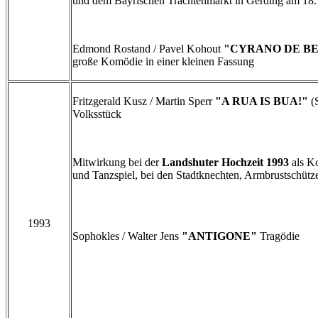
und dem Bayrischen Trachtenmarkt in Gerding am 18
Edmond Rostand / Pavel Kohout
"CYRANO DE B
große Komödie in einer kleinen Fassung
Fritzgerald Kusz / Martin Sperr
"A RUA IS BUA!"
(
Volksstück
Mitwirkung bei der
Landshuter Hochzeit 1993
als K
und Tanzspiel, bei den Stadtknechten, Armbrustschütz
1993
Sophokles / Walter Jens
"ANTIGONE"
Tragödie