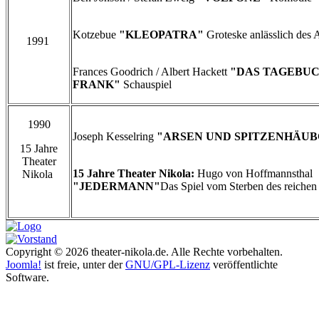
Kotzebue
"KLEOPATRA"
Groteske anlässlich des A
1991
Frances Goodrich / Albert Hackett
"DAS TAGEBUC
FRANK"
Schauspiel
1990
Joseph Kesselring
"ARSEN UND SPITZENHÄU
15 Jahre
Theater
15 Jahre Theater Nikola:
Hugo von Hoffmannsthal
Nikola
"JEDERMANN"
Das Spiel vom Sterben des reiche
Copyright © 2026 theater-nikola.de. Alle Rechte vorbehalten.
Joomla!
ist freie, unter der
GNU/GPL-Lizenz
veröffentlichte
Software.