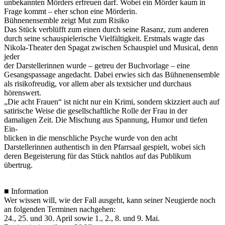
unbekannten Mörders erfreuen darf. Wobei ein Mörder kaum in
Frage kommt – eher schon eine Mörderin.
Bühnenensemble zeigt Mut zum Risiko
Das Stück verblüfft zum einen durch seine Rasanz, zum anderen
durch seine schauspielerische Vielfältigkeit. Erstmals wagte das
Nikola-Theater den Spagat zwischen Schauspiel und Musical, denn
jeder
der Darstellerinnen wurde – getreu der Buchvorlage – eine
Gesangspassage angedacht. Dabei erwies sich das Bühnenensemble
als risikofreudig, vor allem aber als textsicher und durchaus
hörenswert.
„Die acht Frauen“ ist nicht nur ein Krimi, sondern skizziert auch auf
satirische Weise die gesellschaftliche Rolle der Frau in der
damaligen Zeit. Die Mischung aus Spannung, Humor und tiefen
Ein-
blicken in die menschliche Psyche wurde von den acht
Darstellerinnen authentisch in den Pfarrsaal gespielt, wobei sich
deren Begeisterung für das Stück nahtlos auf das Publikum
übertrug.
■ Information
Wer wissen will, wie der Fall ausgeht, kann seiner Neugierde noch
an folgenden Terminen nachgehen:
24., 25. und 30. April sowie 1., 2., 8. und 9. Mai.