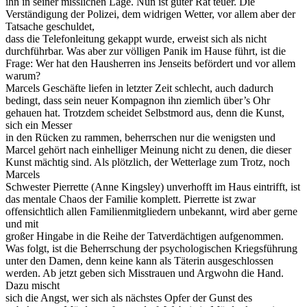
ihn in seiner misslichen Lage. Nun ist guter Rat teuer. Die
Verständigung der Polizei, dem widrigen Wetter, vor allem aber der
Tatsache geschuldet,
dass die Telefonleitung gekappt wurde, erweist sich als nicht
durchführbar. Was aber zur völligen Panik im Hause führt, ist die
Frage: Wer hat den Hausherren ins Jenseits befördert und vor allem
warum?
Marcels Geschäfte liefen in letzter Zeit schlecht, auch dadurch
bedingt, dass sein neuer Kompagnon ihn ziemlich über’s Ohr
gehauen hat. Trotzdem scheidet Selbstmord aus, denn die Kunst,
sich ein Messer
in den Rücken zu rammen, beherrschen nur die wenigsten und
Marcel gehört nach einhelliger Meinung nicht zu denen, die dieser
Kunst mächtig sind. Als plötzlich, der Wetterlage zum Trotz, noch
Marcels
Schwester Pierrette (Anne Kingsley) unverhofft im Haus eintrifft, ist
das mentale Chaos der Familie komplett. Pierrette ist zwar
offensichtlich allen Familienmitgliedern unbekannt, wird aber gerne
und mit
großer Hingabe in die Reihe der Tatverdächtigen aufgenommen.
Was folgt, ist die Beherrschung der psychologischen Kriegsführung
unter den Damen, denn keine kann als Täterin ausgeschlossen
werden. Ab jetzt geben sich Misstrauen und Argwohn die Hand.
Dazu mischt
sich die Angst, wer sich als nächstes Opfer der Gunst des