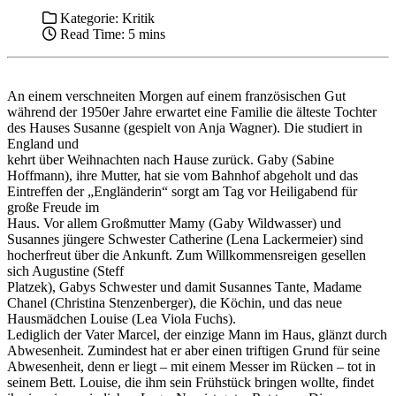
Kategorie:
Kritik
Read Time: 5 mins
An einem verschneiten Morgen auf einem französischen Gut
während der 1950er Jahre erwartet eine Familie die älteste Tochter
des Hauses Susanne (gespielt von Anja Wagner). Die studiert in
England und
kehrt über Weihnachten nach Hause zurück. Gaby (Sabine
Hoffmann), ihre Mutter, hat sie vom Bahnhof abgeholt und das
Eintreffen der „Engländerin“ sorgt am Tag vor Heiligabend für
große Freude im
Haus. Vor allem Großmutter Mamy (Gaby Wildwasser) und
Susannes jüngere Schwester Catherine (Lena Lackermeier) sind
hocherfreut über die Ankunft. Zum Willkommensreigen gesellen
sich Augustine (Steff
Platzek), Gabys Schwester und damit Susannes Tante, Madame
Chanel (Christina Stenzenberger), die Köchin, und das neue
Hausmädchen Louise (Lea Viola Fuchs).
Lediglich der Vater Marcel, der einzige Mann im Haus, glänzt durch
Abwesenheit. Zumindest hat er aber einen triftigen Grund für seine
Abwesenheit, denn er liegt – mit einem Messer im Rücken – tot in
seinem Bett. Louise, die ihm sein Frühstück bringen wollte, findet